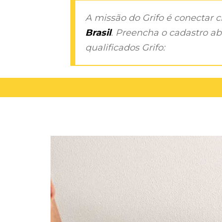
A missão do Grifo é conectar 
Brasil
. Preencha o cadastro aba
qualificados Grifo: