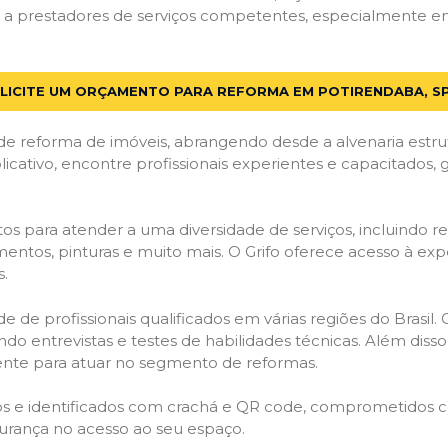
a prestadores de serviços competentes, especialmente em P
LICITE UM ORÇAMENTO PARA REFORMA EM POTIRENDABA, S
de reforma de imóveis, abrangendo desde a alvenaria estru
licativo, encontre profissionais experientes e capacitados,
os para atender a uma diversidade de serviços, incluindo re
entos, pinturas e muito mais. O Grifo oferece acesso à exp
s.
e de profissionais qualificados em várias regiões do Brasil.
ndo entrevistas e testes de habilidades técnicas. Além diss
gente para atuar no segmento de reformas.
ados e identificados com crachá e QR code, comprometidos
gurança no acesso ao seu espaço.