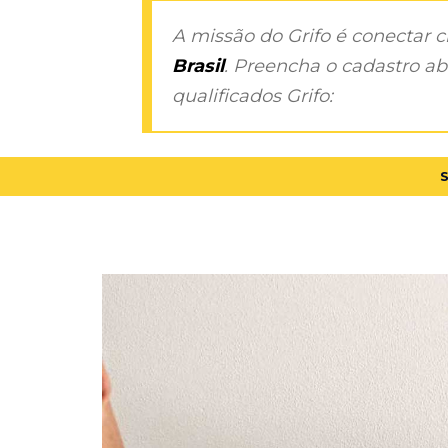
A missão do Grifo é conectar 
Brasil
. Preencha o cadastro aba
qualificados Grifo: