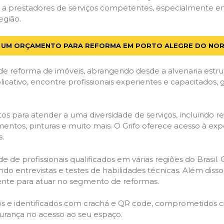
a prestadores de serviços competentes, especialmente em
egião.
E UM ORÇAMENTO PARA REFORMA EM PORTO ALEGRE DO NOR
de reforma de imóveis, abrangendo desde a alvenaria estru
licativo, encontre profissionais experientes e capacitados,
os para atender a uma diversidade de serviços, incluindo re
entos, pinturas e muito mais. O Grifo oferece acesso à exp
s.
e de profissionais qualificados em várias regiões do Brasil.
ndo entrevistas e testes de habilidades técnicas. Além diss
gente para atuar no segmento de reformas.
ados e identificados com crachá e QR code, comprometidos
gurança no acesso ao seu espaço.