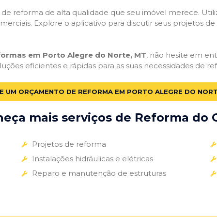
ços de reforma de alta qualidade que seu imóvel merece. Util
omerciais. Explore o aplicativo para discutir seus projetos d
eformas em Porto Alegre do Norte, MT
, não hesite em entr
uções eficientes e rápidas para as suas necessidades de re
TE UM ORÇAMENTO DE REFORMA EM PORTO ALEGRE DO NORT
eça mais serviços de Reforma do G
Projetos de reforma
Instalações hidráulicas e elétricas
Reparo e manutenção de estruturas