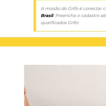
A missão do Grifo é conectar 
Brasil
. Preencha o cadastro aba
qualificados Grifo: