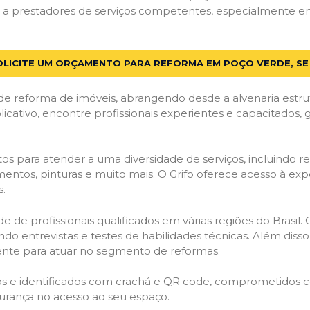
a prestadores de serviços competentes, especialmente em P
OLICITE UM ORÇAMENTO PARA REFORMA EM POÇO VERDE, SE
de reforma de imóveis, abrangendo desde a alvenaria estru
licativo, encontre profissionais experientes e capacitados,
os para atender a uma diversidade de serviços, incluindo re
entos, pinturas e muito mais. O Grifo oferece acesso à exp
s.
e de profissionais qualificados em várias regiões do Brasil.
ndo entrevistas e testes de habilidades técnicas. Além diss
gente para atuar no segmento de reformas.
ados e identificados com crachá e QR code, comprometidos
gurança no acesso ao seu espaço.