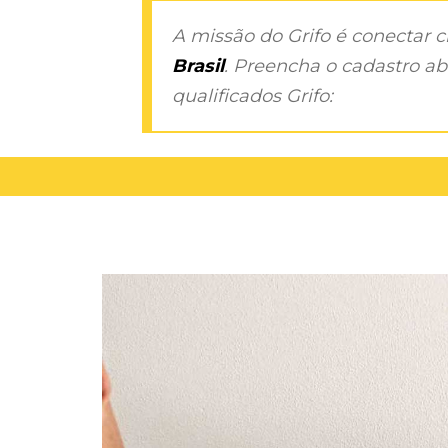
A missão do Grifo é conectar 
Brasil
. Preencha o cadastro aba
qualificados Grifo: