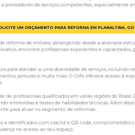
 prestadores de serviços competentes, especialmente em P
OLICITE UM ORÇAMENTO PARA REFORMA EM PLANALTINA, GO
de reforma de imóveis, abrangendo desde a alvenaria estru
licativo, encontre profissionais experientes e capacitados,
os para atender a uma diversidade de serviços, incluindo re
entos, pinturas e muito mais. O Grifo oferece acesso à exp
s.
e de profissionais qualificados em várias regiões do Brasil.
ndo entrevistas e testes de habilidades técnicas. Além diss
gente para atuar no segmento de reformas.
ados e identificados com crachá e QR code, comprometidos
gurança no acesso ao seu espaço.