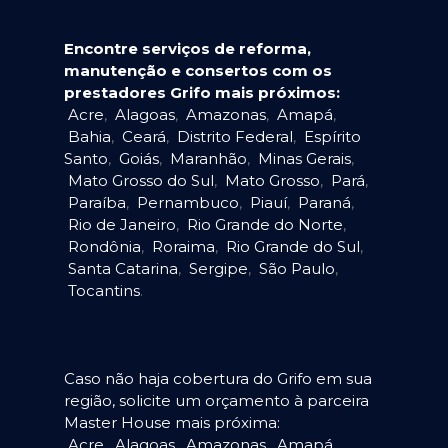
Encontre serviços de reforma,
manutenção e consertos com os
prestadores Grifo mais próximos:
Acre
,
Alagoas
,
Amazonas
,
Amapá
,
Bahia
,
Ceará
,
Distrito Federal
,
Espírito
Santo
,
Goiás
,
Maranhão
,
Minas Gerais
,
Mato Grosso do Sul
,
Mato Grosso
,
Pará
,
Paraíba
,
Pernambuco
,
Piauí
,
Paraná
,
Rio de Janeiro
,
Rio Grande do Norte
,
Rondônia
,
Roraima
,
Rio Grande do Sul
,
Santa Catarina
,
Sergipe
,
São Paulo
,
Tocantins
.
Caso não haja cobertura do Grifo em sua
região, solicite um orçamento à parceira
Master House mais próxima:
Acre
,
Alagoas
,
Amazonas
,
Amapá
,