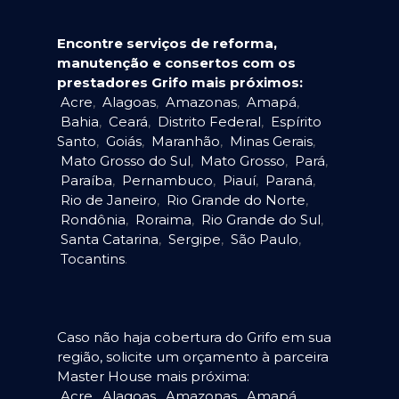
Encontre serviços de reforma,
manutenção e consertos com os
prestadores Grifo mais próximos:
Acre
,
Alagoas
,
Amazonas
,
Amapá
,
Bahia
,
Ceará
,
Distrito Federal
,
Espírito
Santo
,
Goiás
,
Maranhão
,
Minas Gerais
,
Mato Grosso do Sul
,
Mato Grosso
,
Pará
,
Paraíba
,
Pernambuco
,
Piauí
,
Paraná
,
Rio de Janeiro
,
Rio Grande do Norte
,
Rondônia
,
Roraima
,
Rio Grande do Sul
,
Santa Catarina
,
Sergipe
,
São Paulo
,
Tocantins
.
Caso não haja cobertura do Grifo em sua
região, solicite um orçamento à parceira
Master House mais próxima:
Acre
,
Alagoas
,
Amazonas
,
Amapá
,