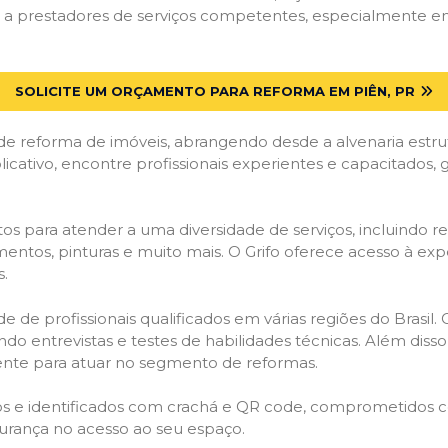
a prestadores de serviços competentes, especialmente em P
SOLICITE UM ORÇAMENTO PARA REFORMA EM PIÊN, PR
de reforma de imóveis, abrangendo desde a alvenaria estru
licativo, encontre profissionais experientes e capacitados,
os para atender a uma diversidade de serviços, incluindo re
entos, pinturas e muito mais. O Grifo oferece acesso à exp
s.
e de profissionais qualificados em várias regiões do Brasil.
ndo entrevistas e testes de habilidades técnicas. Além diss
gente para atuar no segmento de reformas.
ados e identificados com crachá e QR code, comprometidos
gurança no acesso ao seu espaço.