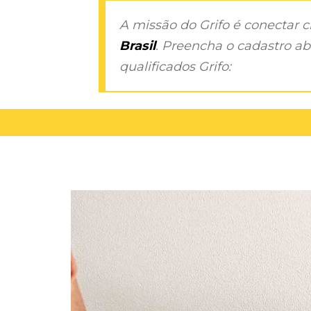
A missão do Grifo é conectar 
Brasil
. Preencha o cadastro aba
qualificados Grifo: