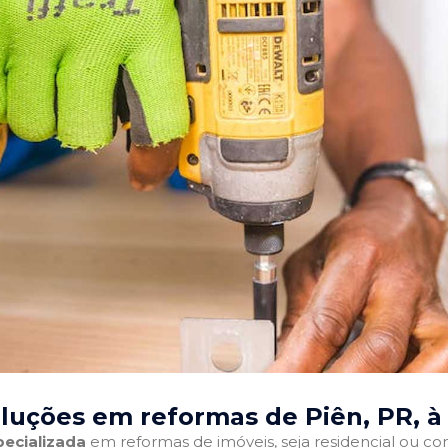
luções em reformas de Piên, PR
, 
ecializada
em reformas de imóveis, seja residencial ou come