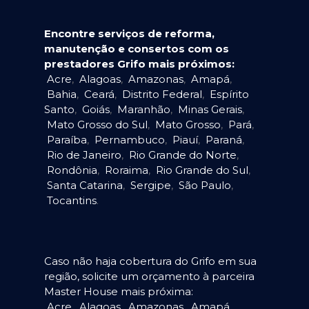
Encontre serviços de reforma,
manutenção e consertos com os
prestadores Grifo mais próximos:
Acre
,
Alagoas
,
Amazonas
,
Amapá
,
Bahia
,
Ceará
,
Distrito Federal
,
Espírito
Santo
,
Goiás
,
Maranhão
,
Minas Gerais
,
Mato Grosso do Sul
,
Mato Grosso
,
Pará
,
Paraíba
,
Pernambuco
,
Piauí
,
Paraná
,
Rio de Janeiro
,
Rio Grande do Norte
,
Rondônia
,
Roraima
,
Rio Grande do Sul
,
Santa Catarina
,
Sergipe
,
São Paulo
,
Tocantins
.
Caso não haja cobertura do Grifo em sua
região, solicite um orçamento à parceira
Master House mais próxima:
Acre
,
Alagoas
,
Amazonas
,
Amapá
,