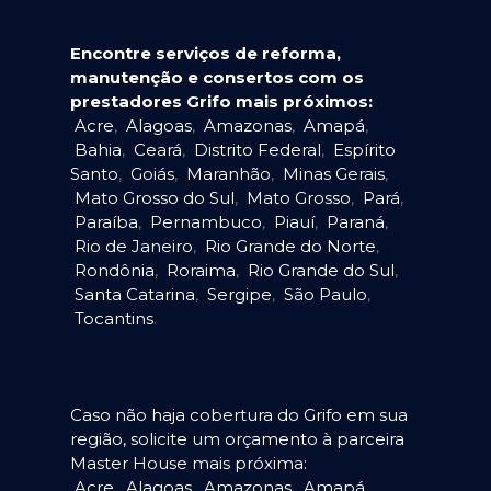
Encontre serviços de reforma,
manutenção e consertos com os
prestadores Grifo mais próximos:
Acre
,
Alagoas
,
Amazonas
,
Amapá
,
Bahia
,
Ceará
,
Distrito Federal
,
Espírito
Santo
,
Goiás
,
Maranhão
,
Minas Gerais
,
Mato Grosso do Sul
,
Mato Grosso
,
Pará
,
Paraíba
,
Pernambuco
,
Piauí
,
Paraná
,
Rio de Janeiro
,
Rio Grande do Norte
,
Rondônia
,
Roraima
,
Rio Grande do Sul
,
Santa Catarina
,
Sergipe
,
São Paulo
,
Tocantins
.
Caso não haja cobertura do Grifo em sua
região, solicite um orçamento à parceira
Master House mais próxima:
Acre
,
Alagoas
,
Amazonas
,
Amapá
,