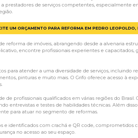
 a prestadores de serviços competentes, especialmente e
egião.
CITE UM ORÇAMENTO PARA REFORMA EM PEDRO LEOPOLDO,
de reforma de imóveis, abrangendo desde a alvenaria estru
licativo, encontre profissionais experientes e capacitados,
os para atender a uma diversidade de serviços, incluindo re
entos, pinturas e muito mais. O Grifo oferece acesso à exp
s.
e de profissionais qualificados em várias regiões do Brasil.
ndo entrevistas e testes de habilidades técnicas. Além diss
gente para atuar no segmento de reformas.
ados e identificados com crachá e QR code, comprometidos
gurança no acesso ao seu espaço.