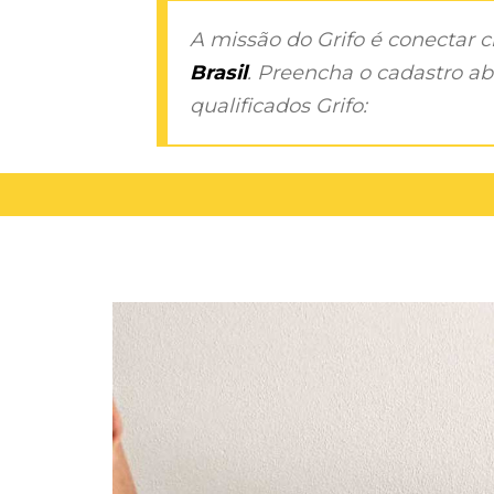
A missão do Grifo é conectar 
Brasil
. Preencha o cadastro aba
qualificados Grifo: