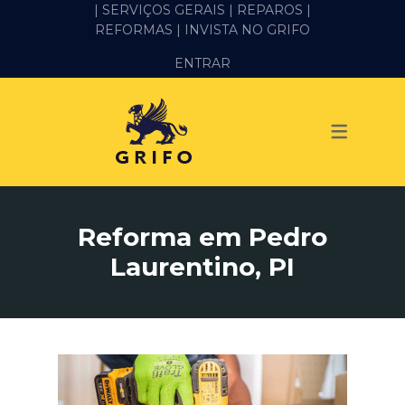
| SERVIÇOS GERAIS |
REPAROS |
REFORMAS
| INVISTA NO GRIFO
SERVIÇOS
ENTRAR
ALVENARIA E PEDREIRO
ELÉTRICA
GESSO E DRYWALL
HIDRÁULICA
Reforma em Pedro
IMPERMEABILIZAÇÃO
Laurentino, PI
MANUTENÇÃO PREDIAL
MARIDO DE ALUGUEL
PINTURA
REFORMA