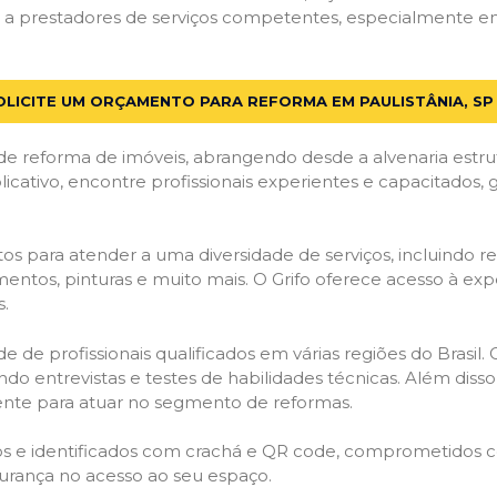
 prestadores de serviços competentes, especialmente em Pa
OLICITE UM ORÇAMENTO PARA REFORMA EM PAULISTÂNIA, SP
de reforma de imóveis, abrangendo desde a alvenaria estru
licativo, encontre profissionais experientes e capacitados,
os para atender a uma diversidade de serviços, incluindo re
entos, pinturas e muito mais. O Grifo oferece acesso à exp
s.
e de profissionais qualificados em várias regiões do Brasil.
ndo entrevistas e testes de habilidades técnicas. Além diss
gente para atuar no segmento de reformas.
ados e identificados com crachá e QR code, comprometidos
gurança no acesso ao seu espaço.