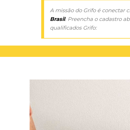
A missão do Grifo é conectar 
Brasil
. Preencha o cadastro aba
qualificados Grifo: