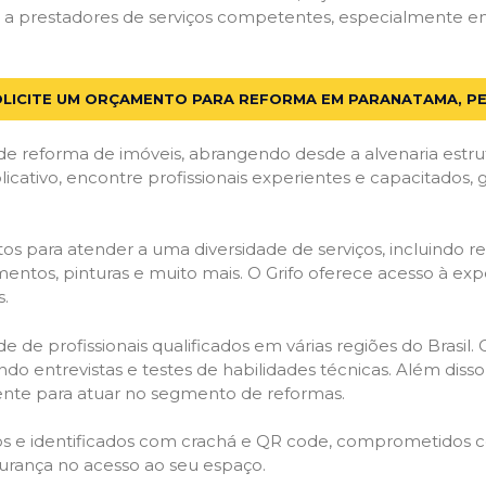
a prestadores de serviços competentes, especialmente em 
LICITE UM ORÇAMENTO PARA REFORMA EM PARANATAMA, P
de reforma de imóveis, abrangendo desde a alvenaria estru
licativo, encontre profissionais experientes e capacitados,
os para atender a uma diversidade de serviços, incluindo re
entos, pinturas e muito mais. O Grifo oferece acesso à exp
s.
e de profissionais qualificados em várias regiões do Brasil.
ndo entrevistas e testes de habilidades técnicas. Além diss
gente para atuar no segmento de reformas.
ados e identificados com crachá e QR code, comprometidos
gurança no acesso ao seu espaço.