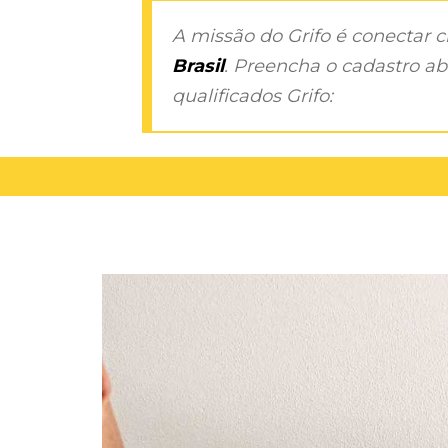
A missão do Grifo é conectar 
Brasil
. Preencha o cadastro aba
qualificados Grifo: