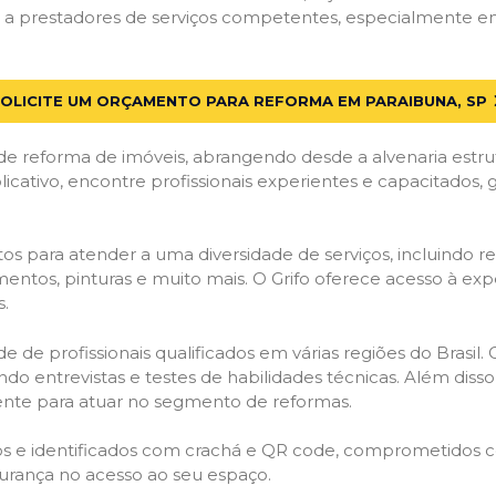
a prestadores de serviços competentes, especialmente em P
OLICITE UM ORÇAMENTO PARA REFORMA EM PARAIBUNA, SP
de reforma de imóveis, abrangendo desde a alvenaria estru
licativo, encontre profissionais experientes e capacitados,
os para atender a uma diversidade de serviços, incluindo re
entos, pinturas e muito mais. O Grifo oferece acesso à exp
s.
e de profissionais qualificados em várias regiões do Brasil.
ndo entrevistas e testes de habilidades técnicas. Além diss
gente para atuar no segmento de reformas.
ados e identificados com crachá e QR code, comprometidos
gurança no acesso ao seu espaço.