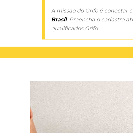
A missão do Grifo é conectar 
Brasil
. Preencha o cadastro aba
qualificados Grifo: