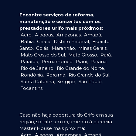
Encontre serviços de reforma,
manutenção e consertos com os
prestadores Grifo mais próximos:
Acre
,
Alagoas
,
Amazonas
,
Amapá
,
Bahia
,
Ceará
,
Distrito Federal
,
Espírito
Santo
,
Goiás
,
Maranhão
,
Minas Gerais
,
Mato Grosso do Sul
,
Mato Grosso
,
Pará
,
Paraíba
,
Pernambuco
,
Piauí
,
Paraná
,
Rio de Janeiro
,
Rio Grande do Norte
,
Rondônia
,
Roraima
,
Rio Grande do Sul
,
Santa Catarina
,
Sergipe
,
São Paulo
,
Tocantins
.
Caso não haja cobertura do Grifo em sua
região, solicite um orçamento à parceira
Master House mais próxima:
Acre
,
Alagoas
,
Amazonas
,
Amapá
,