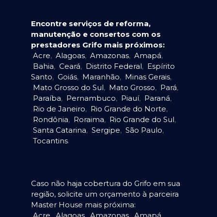
Encontre serviços de reforma,
manutenção e consertos com os
prestadores Grifo mais próximos:
Acre
,
Alagoas
,
Amazonas
,
Amapá
,
Bahia
,
Ceará
,
Distrito Federal
,
Espírito
Santo
,
Goiás
,
Maranhão
,
Minas Gerais
,
Mato Grosso do Sul
,
Mato Grosso
,
Pará
,
Paraíba
,
Pernambuco
,
Piauí
,
Paraná
,
Rio de Janeiro
,
Rio Grande do Norte
,
Rondônia
,
Roraima
,
Rio Grande do Sul
,
Santa Catarina
,
Sergipe
,
São Paulo
,
Tocantins
.
Caso não haja cobertura do Grifo em sua
região, solicite um orçamento à parceira
Master House mais próxima:
Acre
,
Alagoas
,
Amazonas
,
Amapá
,