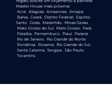
região, solicite um orçamento à parceira
Master House mais próxima:
Acre
,
Alagoas
,
Amazonas
,
Amapá
,
Bahia
,
Ceará
,
Distrito Federal
,
Espírito
Santo
,
Goiás
,
Maranhão
,
Minas Gerais
,
Mato Grosso do Sul
,
Mato Grosso
,
Pará
,
Paraíba
,
Pernambuco
,
Piauí
,
Paraná
,
Rio de Janeiro
,
Rio Grande do Norte
,
Rondônia
,
Roraima
,
Rio Grande do Sul
,
Santa Catarina
,
Sergipe
,
São Paulo
,
Tocantins
.