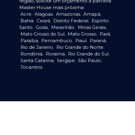
região, solicite um orçamento à parceira
Master House mais próxima:
Acre
,
Alagoas
,
Amazonas
,
Amapá
,
Bahia
,
Ceará
,
Distrito Federal
,
Espírito
Santo
,
Goiás
,
Maranhão
,
Minas Gerais
,
Mato Grosso do Sul
,
Mato Grosso
,
Pará
,
Paraíba
,
Pernambuco
,
Piauí
,
Paraná
,
Rio de Janeiro
,
Rio Grande do Norte
,
Rondônia
,
Roraima
,
Rio Grande do Sul
,
Santa Catarina
,
Sergipe
,
São Paulo
,
Tocantins
.