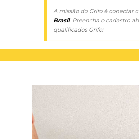
A missão do Grifo é conectar 
Brasil
. Preencha o cadastro aba
qualificados Grifo: