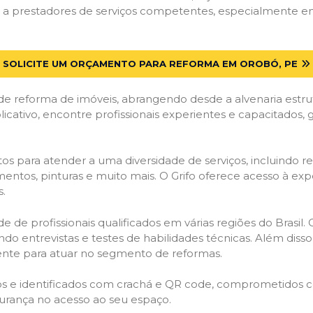
a prestadores de serviços competentes, especialmente em 
SOLICITE UM ORÇAMENTO PARA REFORMA EM OROBÓ, PE
de reforma de imóveis, abrangendo desde a alvenaria estru
licativo, encontre profissionais experientes e capacitados,
os para atender a uma diversidade de serviços, incluindo re
entos, pinturas e muito mais. O Grifo oferece acesso à exp
s.
e de profissionais qualificados em várias regiões do Brasil.
ndo entrevistas e testes de habilidades técnicas. Além diss
gente para atuar no segmento de reformas.
ados e identificados com crachá e QR code, comprometidos
gurança no acesso ao seu espaço.