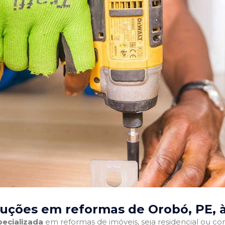
luções em reformas de Orobó, PE
, 
ecializada
em reformas de imóveis, seja residencial ou come