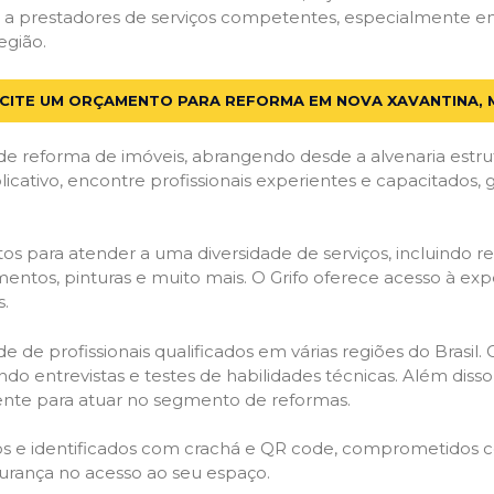
 a prestadores de serviços competentes, especialmente em
egião.
ICITE UM ORÇAMENTO PARA REFORMA EM NOVA XAVANTINA, 
de reforma de imóveis, abrangendo desde a alvenaria estru
licativo, encontre profissionais experientes e capacitados,
os para atender a uma diversidade de serviços, incluindo re
entos, pinturas e muito mais. O Grifo oferece acesso à exp
s.
e de profissionais qualificados em várias regiões do Brasil.
ndo entrevistas e testes de habilidades técnicas. Além diss
gente para atuar no segmento de reformas.
ados e identificados com crachá e QR code, comprometidos
gurança no acesso ao seu espaço.