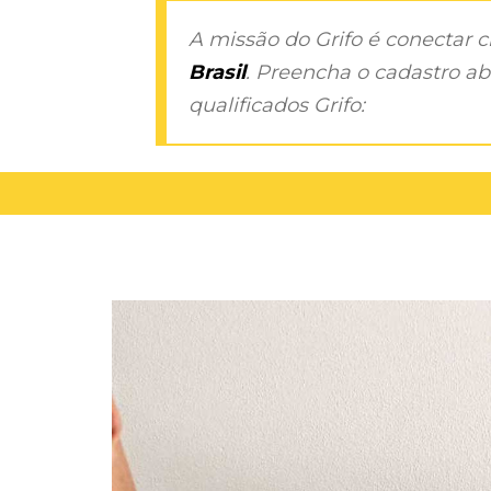
A missão do Grifo é conectar 
Brasil
. Preencha o cadastro aba
qualificados Grifo: