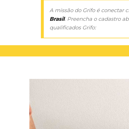
A missão do Grifo é conectar 
Brasil
. Preencha o cadastro aba
qualificados Grifo: