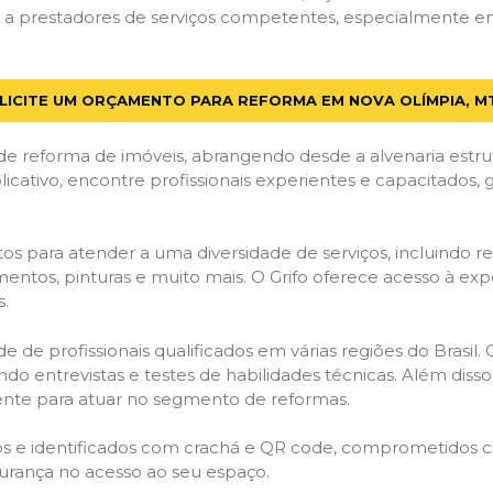
a prestadores de serviços competentes, especialmente em 
LICITE UM ORÇAMENTO PARA REFORMA EM NOVA OLÍMPIA, M
de reforma de imóveis, abrangendo desde a alvenaria estru
licativo, encontre profissionais experientes e capacitados,
os para atender a uma diversidade de serviços, incluindo re
entos, pinturas e muito mais. O Grifo oferece acesso à exp
s.
e de profissionais qualificados em várias regiões do Brasil.
ndo entrevistas e testes de habilidades técnicas. Além diss
gente para atuar no segmento de reformas.
ados e identificados com crachá e QR code, comprometidos
gurança no acesso ao seu espaço.