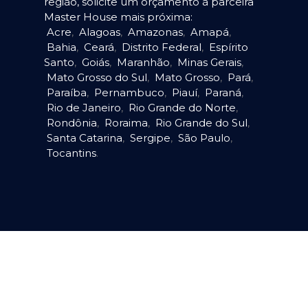
região, solicite um orçamento à parceira
Master House mais próxima:
Acre
,
Alagoas
,
Amazonas
,
Amapá
,
Bahia
,
Ceará
,
Distrito Federal
,
Espírito
Santo
,
Goiás
,
Maranhão
,
Minas Gerais
,
Mato Grosso do Sul
,
Mato Grosso
,
Pará
,
Paraíba
,
Pernambuco
,
Piauí
,
Paraná
,
Rio de Janeiro
,
Rio Grande do Norte
,
Rondônia
,
Roraima
,
Rio Grande do Sul
,
Santa Catarina
,
Sergipe
,
São Paulo
,
Tocantins
.