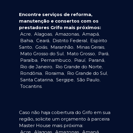
Encontre serviços de reforma,
manutenção e consertos com os
prestadores Grifo mais próximos:
Acre
,
Alagoas
,
Amazonas
,
Amapá
,
Bahia
,
Ceará
,
Distrito Federal
,
Espírito
Santo
,
Goiás
,
Maranhão
,
Minas Gerais
,
Mato Grosso do Sul
,
Mato Grosso
,
Pará
,
Paraíba
,
Pernambuco
,
Piauí
,
Paraná
,
Rio de Janeiro
,
Rio Grande do Norte
,
Rondônia
,
Roraima
,
Rio Grande do Sul
,
Santa Catarina
,
Sergipe
,
São Paulo
,
Tocantins
.
Caso não haja cobertura do Grifo em sua
região, solicite um orçamento à parceira
Master House mais próxima:
Acre
,
Alagoas
,
Amazonas
,
Amapá
,