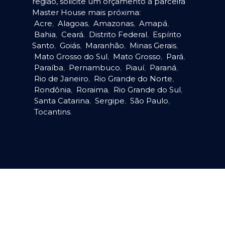
região, solicite um orçamento à parceira
Master House mais próxima:
Acre
,
Alagoas
,
Amazonas
,
Amapá
,
Bahia
,
Ceará
,
Distrito Federal
,
Espírito
Santo
,
Goiás
,
Maranhão
,
Minas Gerais
,
Mato Grosso do Sul
,
Mato Grosso
,
Pará
,
Paraíba
,
Pernambuco
,
Piauí
,
Paraná
,
Rio de Janeiro
,
Rio Grande do Norte
,
Rondônia
,
Roraima
,
Rio Grande do Sul
,
Santa Catarina
,
Sergipe
,
São Paulo
,
Tocantins
.