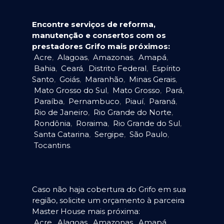
Encontre serviços de reforma,
manutenção e consertos com os
prestadores Grifo mais próximos:
Acre
,
Alagoas
,
Amazonas
,
Amapá
,
Bahia
,
Ceará
,
Distrito Federal
,
Espírito
Santo
,
Goiás
,
Maranhão
,
Minas Gerais
,
Mato Grosso do Sul
,
Mato Grosso
,
Pará
,
Paraíba
,
Pernambuco
,
Piauí
,
Paraná
,
Rio de Janeiro
,
Rio Grande do Norte
,
Rondônia
,
Roraima
,
Rio Grande do Sul
,
Santa Catarina
,
Sergipe
,
São Paulo
,
Tocantins
.
Caso não haja cobertura do Grifo em sua
região, solicite um orçamento à parceira
Master House mais próxima:
Acre
,
Alagoas
,
Amazonas
,
Amapá
,