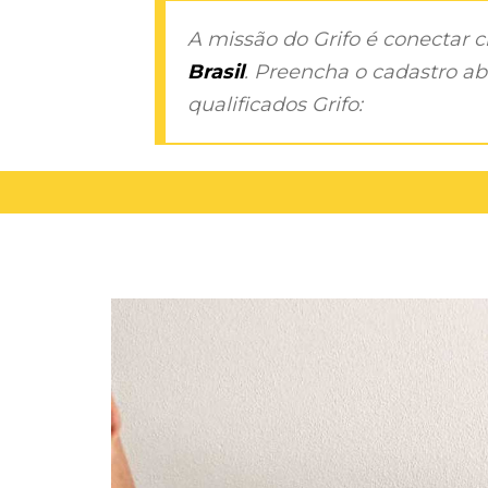
A missão do Grifo é conectar 
Brasil
. Preencha o cadastro aba
qualificados Grifo: