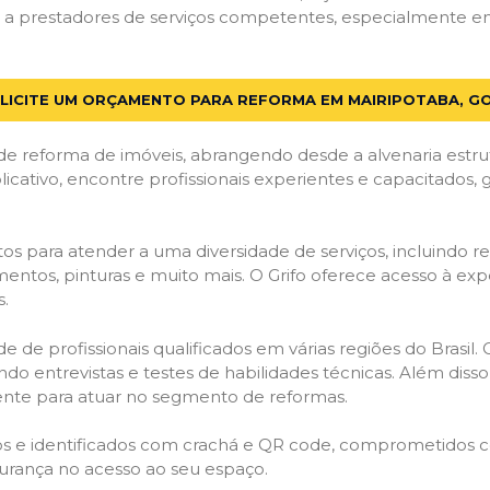
a prestadores de serviços competentes, especialmente em M
LICITE UM ORÇAMENTO PARA REFORMA EM MAIRIPOTABA, G
de reforma de imóveis, abrangendo desde a alvenaria estru
licativo, encontre profissionais experientes e capacitados,
os para atender a uma diversidade de serviços, incluindo re
entos, pinturas e muito mais. O Grifo oferece acesso à exp
s.
e de profissionais qualificados em várias regiões do Brasil.
ndo entrevistas e testes de habilidades técnicas. Além diss
gente para atuar no segmento de reformas.
ados e identificados com crachá e QR code, comprometidos
gurança no acesso ao seu espaço.