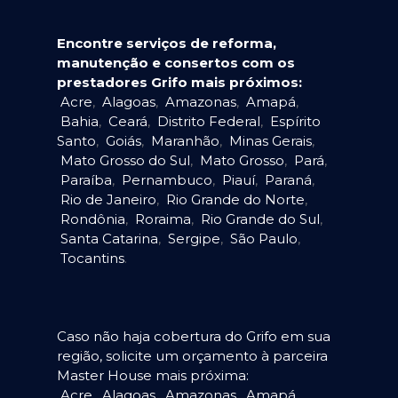
Encontre serviços de reforma,
manutenção e consertos com os
prestadores Grifo mais próximos:
Acre
,
Alagoas
,
Amazonas
,
Amapá
,
Bahia
,
Ceará
,
Distrito Federal
,
Espírito
Santo
,
Goiás
,
Maranhão
,
Minas Gerais
,
Mato Grosso do Sul
,
Mato Grosso
,
Pará
,
Paraíba
,
Pernambuco
,
Piauí
,
Paraná
,
Rio de Janeiro
,
Rio Grande do Norte
,
Rondônia
,
Roraima
,
Rio Grande do Sul
,
Santa Catarina
,
Sergipe
,
São Paulo
,
Tocantins
.
Caso não haja cobertura do Grifo em sua
região, solicite um orçamento à parceira
Master House mais próxima:
Acre
,
Alagoas
,
Amazonas
,
Amapá
,