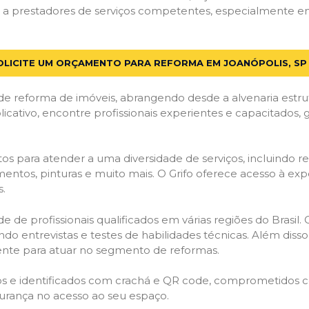
a prestadores de serviços competentes, especialmente em J
OLICITE UM ORÇAMENTO PARA REFORMA EM JOANÓPOLIS, SP
de reforma de imóveis, abrangendo desde a alvenaria estru
licativo, encontre profissionais experientes e capacitados,
os para atender a uma diversidade de serviços, incluindo re
entos, pinturas e muito mais. O Grifo oferece acesso à exp
s.
e de profissionais qualificados em várias regiões do Brasil.
ndo entrevistas e testes de habilidades técnicas. Além diss
gente para atuar no segmento de reformas.
ados e identificados com crachá e QR code, comprometidos
gurança no acesso ao seu espaço.