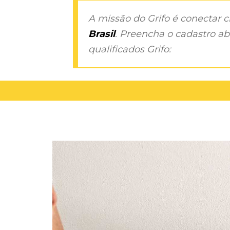
A missão do Grifo é conectar 
Brasil
. Preencha o cadastro aba
qualificados Grifo: