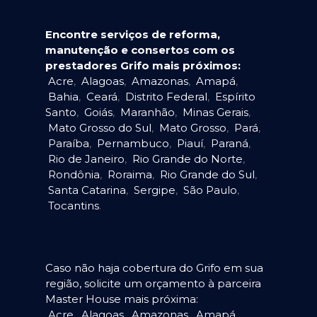
Encontre serviços de reforma,
manutenção e consertos com os
prestadores Grifo mais próximos:
Acre
,
Alagoas
,
Amazonas
,
Amapá
,
Bahia
,
Ceará
,
Distrito Federal
,
Espírito
Santo
,
Goiás
,
Maranhão
,
Minas Gerais
,
Mato Grosso do Sul
,
Mato Grosso
,
Pará
,
Paraíba
,
Pernambuco
,
Piauí
,
Paraná
,
Rio de Janeiro
,
Rio Grande do Norte
,
Rondônia
,
Roraima
,
Rio Grande do Sul
,
Santa Catarina
,
Sergipe
,
São Paulo
,
Tocantins
.
Caso não haja cobertura do Grifo em sua
região, solicite um orçamento à parceira
Master House mais próxima:
Acre
,
Alagoas
,
Amazonas
,
Amapá
,