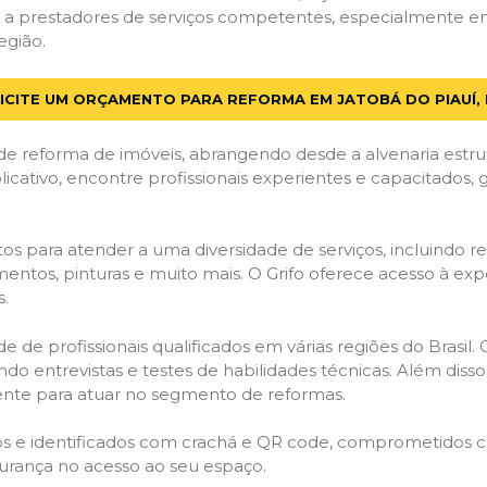
a prestadores de serviços competentes, especialmente em 
egião.
ICITE UM ORÇAMENTO PARA REFORMA EM JATOBÁ DO PIAUÍ, 
de reforma de imóveis, abrangendo desde a alvenaria estru
licativo, encontre profissionais experientes e capacitados,
os para atender a uma diversidade de serviços, incluindo re
entos, pinturas e muito mais. O Grifo oferece acesso à exp
s.
e de profissionais qualificados em várias regiões do Brasil.
ndo entrevistas e testes de habilidades técnicas. Além diss
gente para atuar no segmento de reformas.
ados e identificados com crachá e QR code, comprometidos
gurança no acesso ao seu espaço.