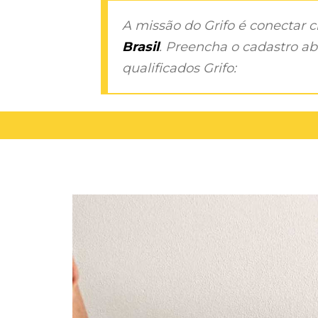
A missão do Grifo é conectar 
Brasil
. Preencha o cadastro aba
qualificados Grifo: