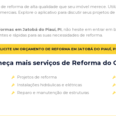
ços de reforma de alta qualidade que seu imóvel merece. Util
omerciais. Explore o aplicativo para discutir seus projetos d
formas em Jatobá do Piauí, PI
, não hesite em entrar em ba
ntes e rápidas para as suas necessidades de reforma.
LICITE UM ORÇAMENTO DE REFORMA EM JATOBÁ DO PIAUÍ, P
eça mais serviços de Reforma do G
Projetos de reforma
Instalações hidráulicas e elétricas
Reparo e manutenção de estruturas