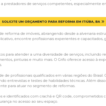
 prestadores de serviços competentes, especialmente em I
SOLICITE UM ORÇAMENTO PARA REFORMA EM ITIÚBA, BA
de reforma de imóveis, abrangendo desde a alvenaria estru
licativo, encontre profissionais experientes e capacitados,
os para atender a uma diversidade de serviços, incluindo re
entos, pinturas e muito mais. O Grifo oferece acesso à exp
s.
e de profissionais qualificados em várias regiões do Brasil.
ndo entrevistas e testes de habilidades técnicas. Além diss
gente para atuar no segmento de reformas.
ados e identificados com crachá e QR code, comprometidos
gurança no acesso ao seu espaço.