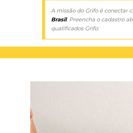
A missão do Grifo é conectar 
Brasil
. Preencha o cadastro aba
qualificados Grifo: