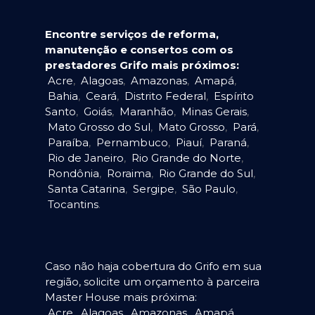
Encontre serviços de reforma,
manutenção e consertos com os
prestadores Grifo mais próximos:
Acre
,
Alagoas
,
Amazonas
,
Amapá
,
Bahia
,
Ceará
,
Distrito Federal
,
Espírito
Santo
,
Goiás
,
Maranhão
,
Minas Gerais
,
Mato Grosso do Sul
,
Mato Grosso
,
Pará
,
Paraíba
,
Pernambuco
,
Piauí
,
Paraná
,
Rio de Janeiro
,
Rio Grande do Norte
,
Rondônia
,
Roraima
,
Rio Grande do Sul
,
Santa Catarina
,
Sergipe
,
São Paulo
,
Tocantins
.
Caso não haja cobertura do Grifo em sua
região, solicite um orçamento à parceira
Master House mais próxima:
Acre
,
Alagoas
,
Amazonas
,
Amapá
,