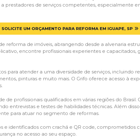
a prestadores de serviços competentes, especialmente em I
SOLICITE UM ORÇAMENTO PARA REFORMA EM IGUAPE, SP
de reforma de imóveis, abrangendo desde a alvenaria estru
licativo, encontre profissionais experientes e capacitados,
os para atender a uma diversidade de serviços, incluindo re
entos, pinturas e muito mais. O Grifo oferece acesso à exp
s.
e de profissionais qualificados em várias regiões do Brasil.
ndo entrevistas e testes de habilidades técnicas. Além diss
gente para atuar no segmento de reformas.
ados e identificados com crachá e QR code, comprometidos
gurança no acesso ao seu espaço.