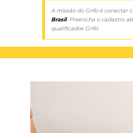
A missão do Grifo é conectar 
Brasil
. Preencha o cadastro aba
qualificados Grifo: