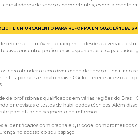
a prestadores de serviços competentes, especialmente em G
OLICITE UM ORÇAMENTO PARA REFORMA EM GUZOLÂNDIA, SP
de reforma de imóveis, abrangendo desde a alvenaria estru
licativo, encontre profissionais experientes e capacitados,
os para atender a uma diversidade de serviços, incluindo re
entos, pinturas e muito mais. O Grifo oferece acesso à exp
s.
e de profissionais qualificados em várias regiões do Brasil.
ndo entrevistas e testes de habilidades técnicas. Além diss
gente para atuar no segmento de reformas.
ados e identificados com crachá e QR code, comprometidos
gurança no acesso ao seu espaço.