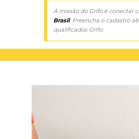
A missão do Grifo é conectar 
Brasil
. Preencha o cadastro aba
qualificados Grifo: