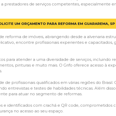
a prestadores de serviços competentes, especialmente em 
OLICITE UM ORÇAMENTO PARA REFORMA EM GUARAREMA, SP
de reforma de imóveis, abrangendo desde a alvenaria estru
licativo, encontre profissionais experientes e capacitados,
os para atender a uma diversidade de serviços, incluindo re
entos, pinturas e muito mais. O Grifo oferece acesso à exp
s.
e de profissionais qualificados em várias regiões do Brasil.
ndo entrevistas e testes de habilidades técnicas. Além diss
gente para atuar no segmento de reformas.
ados e identificados com crachá e QR code, comprometidos
gurança no acesso ao seu espaço.