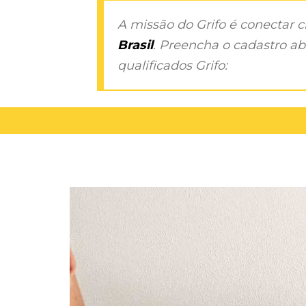
A missão do Grifo é conectar 
Brasil
. Preencha o cadastro aba
qualificados Grifo: