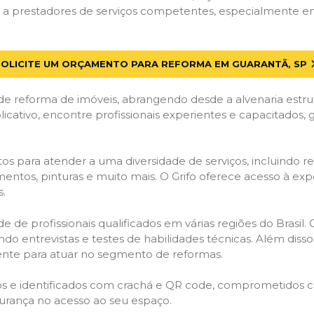
a prestadores de serviços competentes, especialmente em G
SOLICITE UM ORÇAMENTO PARA REFORMA EM GUARANTÃ, SP
de reforma de imóveis, abrangendo desde a alvenaria estru
licativo, encontre profissionais experientes e capacitados,
os para atender a uma diversidade de serviços, incluindo re
entos, pinturas e muito mais. O Grifo oferece acesso à exp
s.
e de profissionais qualificados em várias regiões do Brasil.
ndo entrevistas e testes de habilidades técnicas. Além diss
gente para atuar no segmento de reformas.
ados e identificados com crachá e QR code, comprometidos
gurança no acesso ao seu espaço.