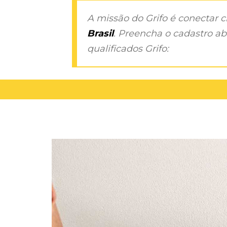
A missão do Grifo é conectar 
Brasil
. Preencha o cadastro aba
qualificados Grifo: