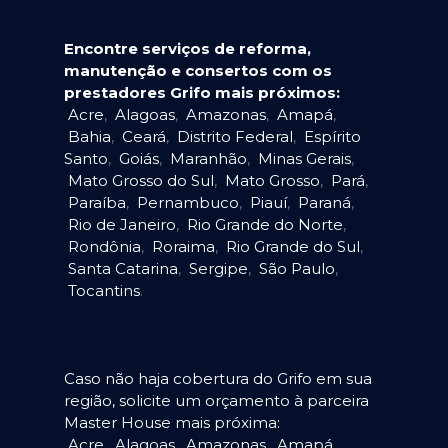
Encontre serviços de reforma,
manutenção e consertos com os
prestadores Grifo mais próximos:
Acre
,
Alagoas
,
Amazonas
,
Amapá
,
Bahia
,
Ceará
,
Distrito Federal
,
Espírito
Santo
,
Goiás
,
Maranhão
,
Minas Gerais
,
Mato Grosso do Sul
,
Mato Grosso
,
Pará
,
Paraíba
,
Pernambuco
,
Piauí
,
Paraná
,
Rio de Janeiro
,
Rio Grande do Norte
,
Rondônia
,
Roraima
,
Rio Grande do Sul
,
Santa Catarina
,
Sergipe
,
São Paulo
,
Tocantins
.
Caso não haja cobertura do Grifo em sua
região, solicite um orçamento à parceira
Master House mais próxima:
Acre
,
Alagoas
,
Amazonas
,
Amapá
,