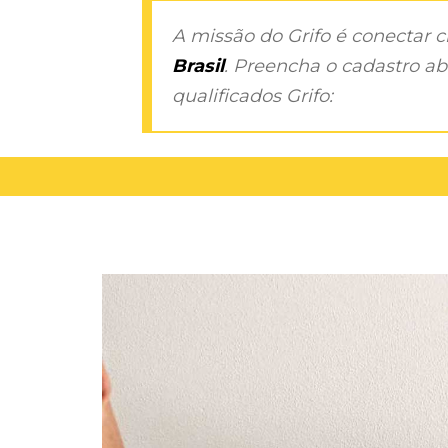
A missão do Grifo é conectar 
Brasil
. Preencha o cadastro aba
qualificados Grifo: