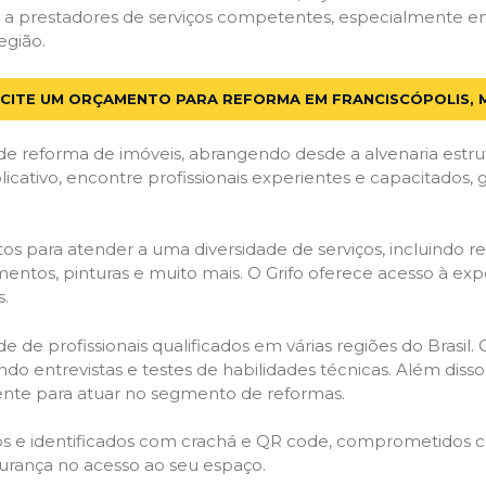
a prestadores de serviços competentes, especialmente em 
egião.
ICITE UM ORÇAMENTO PARA REFORMA EM FRANCISCÓPOLIS, 
de reforma de imóveis, abrangendo desde a alvenaria estru
licativo, encontre profissionais experientes e capacitados,
os para atender a uma diversidade de serviços, incluindo re
entos, pinturas e muito mais. O Grifo oferece acesso à exp
s.
e de profissionais qualificados em várias regiões do Brasil.
ndo entrevistas e testes de habilidades técnicas. Além diss
gente para atuar no segmento de reformas.
ados e identificados com crachá e QR code, comprometidos
gurança no acesso ao seu espaço.