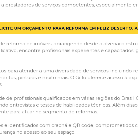
 prestadores de serviços competentes, especialmente em Fe
LICITE UM ORÇAMENTO PARA REFORMA EM FELIZ DESERTO, A
de reforma de imóveis, abrangendo desde a alvenaria estru
licativo, encontre profissionais experientes e capacitados,
os para atender a uma diversidade de serviços, incluindo re
entos, pinturas e muito mais. O Grifo oferece acesso à exp
s.
e de profissionais qualificados em várias regiões do Brasil.
ndo entrevistas e testes de habilidades técnicas. Além diss
gente para atuar no segmento de reformas.
ados e identificados com crachá e QR code, comprometidos
gurança no acesso ao seu espaço.