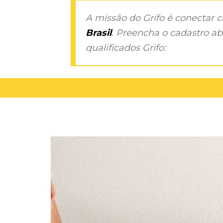
A missão do Grifo é conectar 
Brasil
. Preencha o cadastro aba
qualificados Grifo: