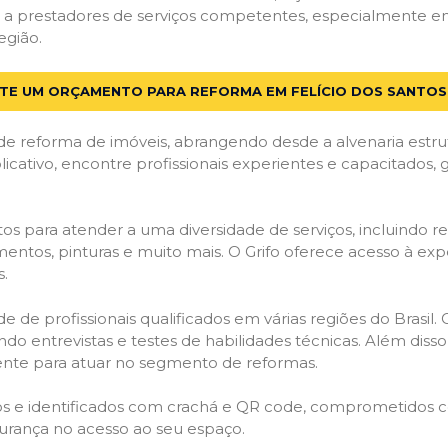
a prestadores de serviços competentes, especialmente em 
egião.
ITE UM ORÇAMENTO PARA REFORMA EM FELÍCIO DOS SANTOS
de reforma de imóveis, abrangendo desde a alvenaria estru
licativo, encontre profissionais experientes e capacitados,
os para atender a uma diversidade de serviços, incluindo re
entos, pinturas e muito mais. O Grifo oferece acesso à exp
s.
e de profissionais qualificados em várias regiões do Brasil.
ndo entrevistas e testes de habilidades técnicas. Além diss
gente para atuar no segmento de reformas.
ados e identificados com crachá e QR code, comprometidos
gurança no acesso ao seu espaço.