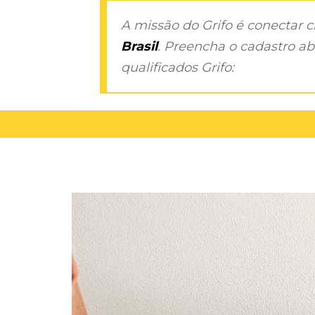
A missão do Grifo é conectar 
Brasil
. Preencha o cadastro aba
qualificados Grifo: