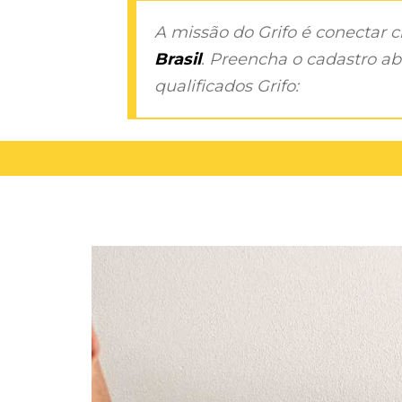
A missão do Grifo é conectar 
Brasil
. Preencha o cadastro aba
qualificados Grifo: