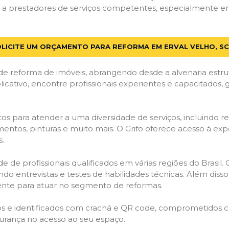
 prestadores de serviços competentes, especialmente em Er
LICITE UM ORÇAMENTO PARA REFORMA EM ERVAL VELHO, SC
de reforma de imóveis, abrangendo desde a alvenaria estru
licativo, encontre profissionais experientes e capacitados,
os para atender a uma diversidade de serviços, incluindo re
entos, pinturas e muito mais. O Grifo oferece acesso à exp
s.
e de profissionais qualificados em várias regiões do Brasil.
ndo entrevistas e testes de habilidades técnicas. Além diss
gente para atuar no segmento de reformas.
ados e identificados com crachá e QR code, comprometidos
gurança no acesso ao seu espaço.