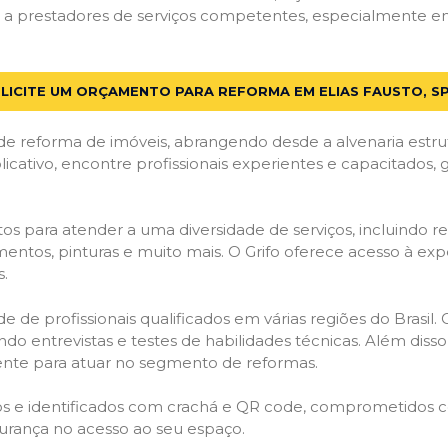
 prestadores de serviços competentes, especialmente em El
LICITE UM ORÇAMENTO PARA REFORMA EM ELIAS FAUSTO, S
de reforma de imóveis, abrangendo desde a alvenaria estru
licativo, encontre profissionais experientes e capacitados,
os para atender a uma diversidade de serviços, incluindo re
entos, pinturas e muito mais. O Grifo oferece acesso à exp
s.
e de profissionais qualificados em várias regiões do Brasil.
ndo entrevistas e testes de habilidades técnicas. Além diss
gente para atuar no segmento de reformas.
ados e identificados com crachá e QR code, comprometidos
gurança no acesso ao seu espaço.