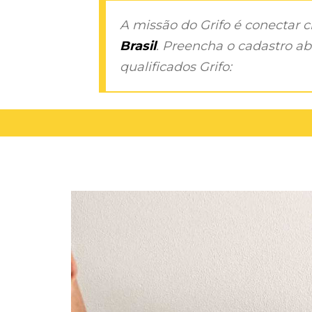
A missão do Grifo é conectar 
Brasil
. Preencha o cadastro aba
qualificados Grifo: