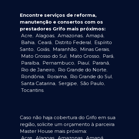
Encontre serviços de reforma,
manutenção e consertos com os
prestadores Grifo mais próximos:
Acre
,
Alagoas
,
Amazonas
,
Amapá
,
Bahia
,
Ceará
,
Distrito Federal
,
Espírito
Santo
,
Goiás
,
Maranhão
,
Minas Gerais
,
Mato Grosso do Sul
,
Mato Grosso
,
Pará
,
Paraíba
,
Pernambuco
,
Piauí
,
Paraná
,
Rio de Janeiro
,
Rio Grande do Norte
,
Rondônia
,
Roraima
,
Rio Grande do Sul
,
Santa Catarina
,
Sergipe
,
São Paulo
,
Tocantins
.
Caso não haja cobertura do Grifo em sua
região, solicite um orçamento à parceira
Master House mais próxima:
Acre
,
Alagoas
,
Amazonas
,
Amapá
,