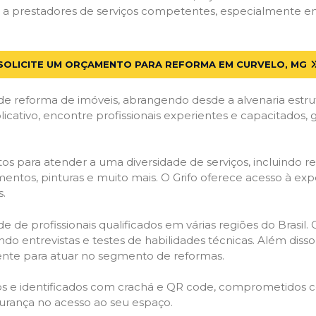
a prestadores de serviços competentes, especialmente em C
SOLICITE UM ORÇAMENTO PARA REFORMA EM CURVELO, MG
de reforma de imóveis, abrangendo desde a alvenaria estru
licativo, encontre profissionais experientes e capacitados,
os para atender a uma diversidade de serviços, incluindo re
entos, pinturas e muito mais. O Grifo oferece acesso à exp
s.
e de profissionais qualificados em várias regiões do Brasil.
ndo entrevistas e testes de habilidades técnicas. Além diss
gente para atuar no segmento de reformas.
ados e identificados com crachá e QR code, comprometidos
gurança no acesso ao seu espaço.