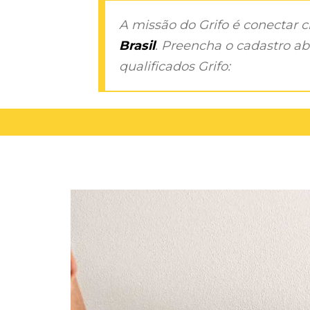
A missão do Grifo é conectar 
Brasil
. Preencha o cadastro aba
qualificados Grifo: