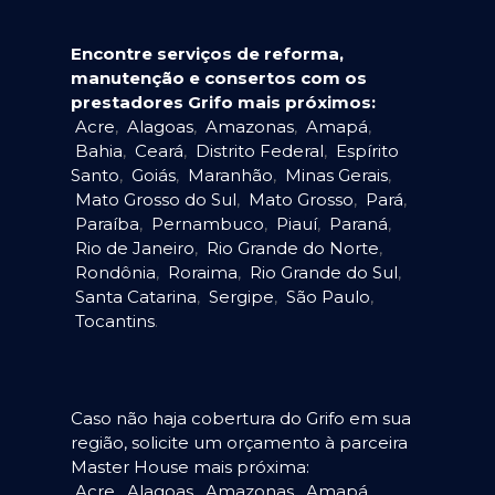
Encontre serviços de reforma,
manutenção e consertos com os
prestadores Grifo mais próximos:
Acre
,
Alagoas
,
Amazonas
,
Amapá
,
Bahia
,
Ceará
,
Distrito Federal
,
Espírito
Santo
,
Goiás
,
Maranhão
,
Minas Gerais
,
Mato Grosso do Sul
,
Mato Grosso
,
Pará
,
Paraíba
,
Pernambuco
,
Piauí
,
Paraná
,
Rio de Janeiro
,
Rio Grande do Norte
,
Rondônia
,
Roraima
,
Rio Grande do Sul
,
Santa Catarina
,
Sergipe
,
São Paulo
,
Tocantins
.
Caso não haja cobertura do Grifo em sua
região, solicite um orçamento à parceira
Master House mais próxima:
Acre
,
Alagoas
,
Amazonas
,
Amapá
,