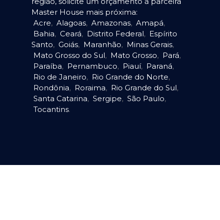
região, solicite um orçamento à parceira
Master House mais próxima:
Acre
,
Alagoas
,
Amazonas
,
Amapá
,
Bahia
,
Ceará
,
Distrito Federal
,
Espírito
Santo
,
Goiás
,
Maranhão
,
Minas Gerais
,
Mato Grosso do Sul
,
Mato Grosso
,
Pará
,
Paraíba
,
Pernambuco
,
Piauí
,
Paraná
,
Rio de Janeiro
,
Rio Grande do Norte
,
Rondônia
,
Roraima
,
Rio Grande do Sul
,
Santa Catarina
,
Sergipe
,
São Paulo
,
Tocantins
.