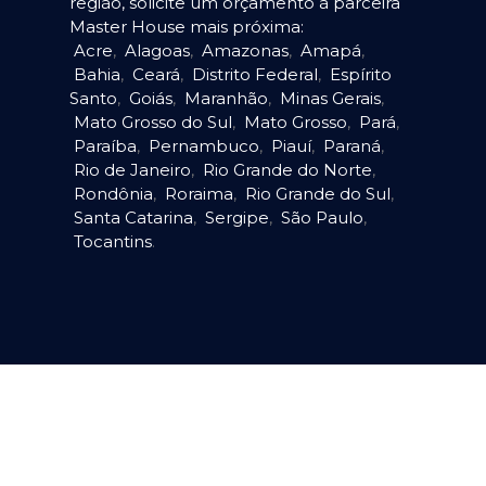
região, solicite um orçamento à parceira
Master House mais próxima:
Acre
,
Alagoas
,
Amazonas
,
Amapá
,
Bahia
,
Ceará
,
Distrito Federal
,
Espírito
Santo
,
Goiás
,
Maranhão
,
Minas Gerais
,
Mato Grosso do Sul
,
Mato Grosso
,
Pará
,
Paraíba
,
Pernambuco
,
Piauí
,
Paraná
,
Rio de Janeiro
,
Rio Grande do Norte
,
Rondônia
,
Roraima
,
Rio Grande do Sul
,
Santa Catarina
,
Sergipe
,
São Paulo
,
Tocantins
.