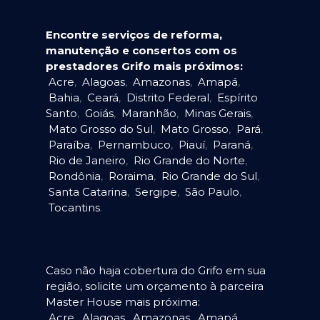
Encontre serviços de reforma,
manutenção e consertos com os
prestadores Grifo mais próximos:
Acre
,
Alagoas
,
Amazonas
,
Amapá
,
Bahia
,
Ceará
,
Distrito Federal
,
Espírito
Santo
,
Goiás
,
Maranhão
,
Minas Gerais
,
Mato Grosso do Sul
,
Mato Grosso
,
Pará
,
Paraíba
,
Pernambuco
,
Piauí
,
Paraná
,
Rio de Janeiro
,
Rio Grande do Norte
,
Rondônia
,
Roraima
,
Rio Grande do Sul
,
Santa Catarina
,
Sergipe
,
São Paulo
,
Tocantins
.
Caso não haja cobertura do Grifo em sua
região, solicite um orçamento à parceira
Master House mais próxima:
Acre
,
Alagoas
,
Amazonas
,
Amapá
,