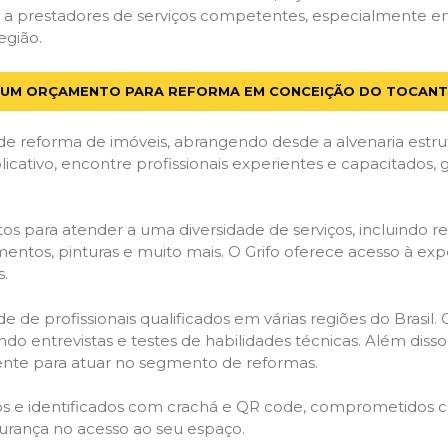
a prestadores de serviços competentes, especialmente em
egião.
E UM ORÇAMENTO PARA REFORMA EM CONCEIÇÃO DO TOCANTI
de reforma de imóveis, abrangendo desde a alvenaria estru
licativo, encontre profissionais experientes e capacitados,
os para atender a uma diversidade de serviços, incluindo re
entos, pinturas e muito mais. O Grifo oferece acesso à exp
s.
e de profissionais qualificados em várias regiões do Brasil.
ndo entrevistas e testes de habilidades técnicas. Além diss
gente para atuar no segmento de reformas.
ados e identificados com crachá e QR code, comprometidos
gurança no acesso ao seu espaço.