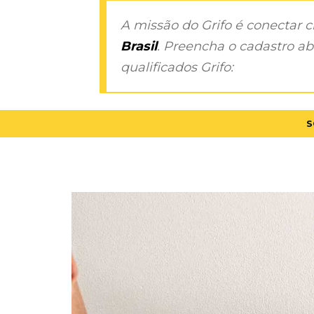
A missão do Grifo é conectar 
Brasil
. Preencha o cadastro aba
qualificados Grifo:
S