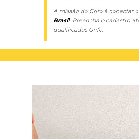
A missão do Grifo é conectar 
Brasil
. Preencha o cadastro aba
qualificados Grifo: