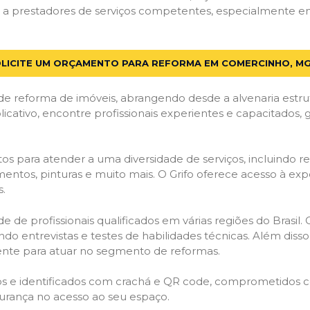
a prestadores de serviços competentes, especialmente em
LICITE UM ORÇAMENTO PARA REFORMA EM COMERCINHO, M
de reforma de imóveis, abrangendo desde a alvenaria estru
licativo, encontre profissionais experientes e capacitados,
os para atender a uma diversidade de serviços, incluindo re
entos, pinturas e muito mais. O Grifo oferece acesso à exp
s.
e de profissionais qualificados em várias regiões do Brasil.
ndo entrevistas e testes de habilidades técnicas. Além diss
gente para atuar no segmento de reformas.
ados e identificados com crachá e QR code, comprometidos
gurança no acesso ao seu espaço.